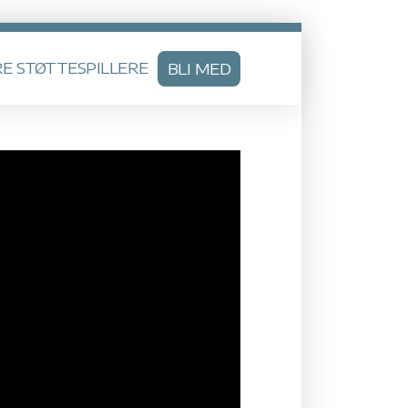
E STØTTESPILLERE
BLI MED