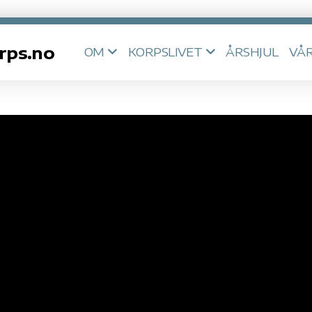
rps.no
OM
KORPSLIVET
ÅRSHJUL
VÅR